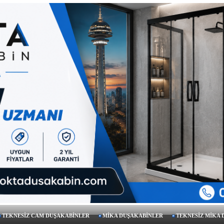
TEKNESİZ CAM DUŞAKABİNLER
MİKA DUŞAKABİNLER
TEKNESİZ MİKA