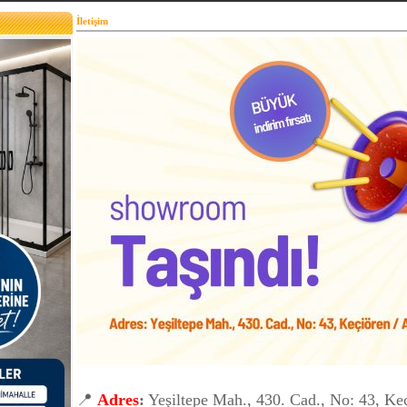
İletişim
📍
Adres
:
Yeşiltepe Mah., 430. Cad., No: 43, Ke