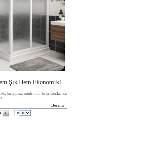
 Hem Şık Hem Ekonomik!
inler, banyonuza modern bir hava katarken su
iz.
Devamı
...
4
18