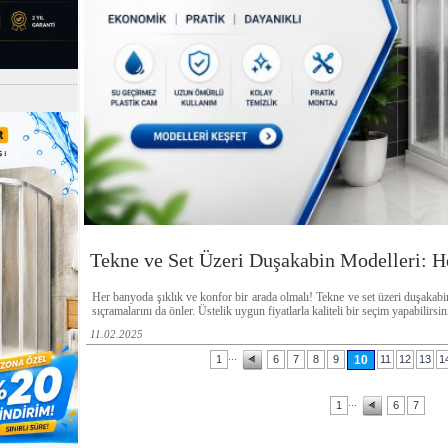
Tekne ve Set Üzeri Duşakabin Modelleri:
Her banyoda şıklık ve konfor bir arada olmalı! Tekne ve set üzeri duşakab
sıçramalarını da önler. Üstelik uygun fiyatlarla kaliteli bir seçim yapabilirsin
11.02.2025
...
1
6
7
8
9
10
11
12
13
1
...
1
6
7