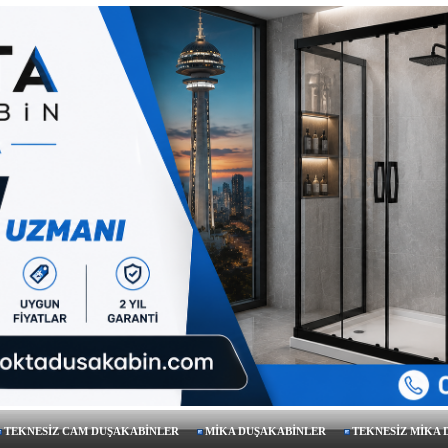
TEKNESİZ CAM DUŞAKABİNLER
MİKA DUŞAKABİNLER
TEKNESİZ MİKA